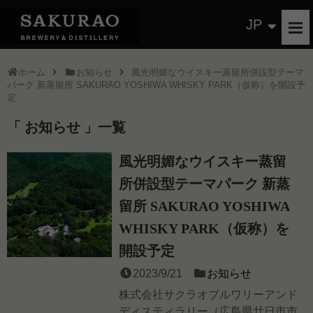
JP
ホーム
お知らせ
風光明媚なウイスキー蒸留所併設型テーマ
パーク 新蒸留所 SAKURAO YOSHIWA WHISKY PARK（仮称）を開設予
定
お知らせ
一覧
風光明媚なウイスキー蒸留
所併設型テーマパーク 新蒸
留所 SAKURAO YOSHIWA
WHISKY PARK（仮称）を
開設予定
2023/9/21
お知らせ
株式会社サクラオブルワリーアンド
ディスティラリー（広島県廿日市市