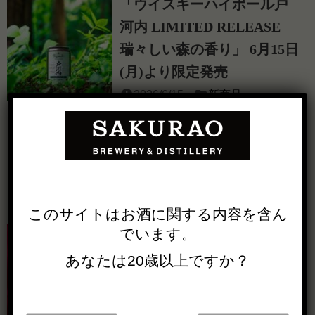
「ウイスキーハイボール戸
河内 LIMITED RELEASE
瑞々しい森の香り」 6月15日
(月)より限定発売
2026/6/15
新商品
株式会社サクラオブルワリーアンド
ディスティラリー (広島県廿日市市
桜尾一丁目12番1号、代表取締役社
長 白井 浩一郎) は、2026年6月1...
記事を読む
このサイトは
お酒に関する内容を
含ん
ボルドー赤ワイン樽の華や
でいます。
かでフルーティーな味わい
あなたは20歳以上ですか？
ウイスキーハイボール戸河
内 LIMITED RELEASE 2026