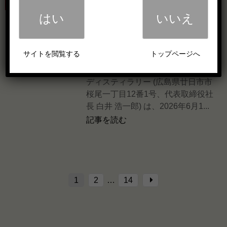
年6月1日（月） 株式会社ラ
はい
いいえ
イフコーポレーション様限
定発売
サイトを閲覧する
トップページへ
2026/6/1
新商品
株式会社サクラオブルワリーアンド
ディスティラリー (広島県廿日市市
桜尾一丁目12番1号、代表取締役社
長 白井 浩一郎) は、2026年6月1...
記事を読む
1
2
…
14