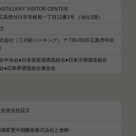
ISTILLERY VISITOR CENTER
04 広島県廿日市市桜尾一丁目12番1号 （当社1階）
22
式会社（三川町パーキング） 〒730-0029 広島市中区
号
合中央会●日本蒸留酒酒造組合●日本洋酒酒造組合
会●広島県酒造組合連合会
造合資会社設立
組織変更中国醸造株式会社と改称