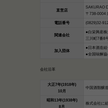
SAKURAO D
直営店
〒738-00
電話番号
(0829)32-91
●白栄興産株
関連会社
三川町7番8
●日本酒造組
加入団体
●全国味醂協
会社沿革
大正7年(1918年)
中国酒類醸
10月
昭和13年(1938年)
株式会社に
8月