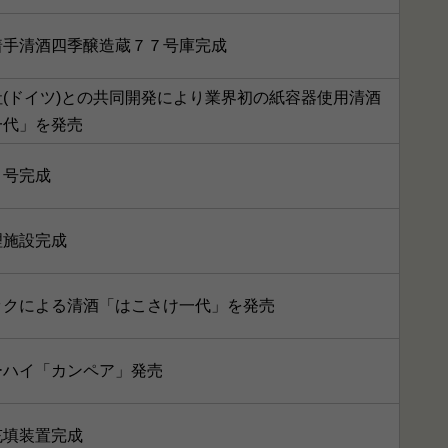
着手清酒四季醸造蔵７７号庫完成
(ドイツ)との共同開発により業界初の紙容器使用清酒
一代」を発売
８号完成
理施設完成
ックによる清酒「はこさけ一代」を発売
ーハイ「カンペア」発売
充填装置完成