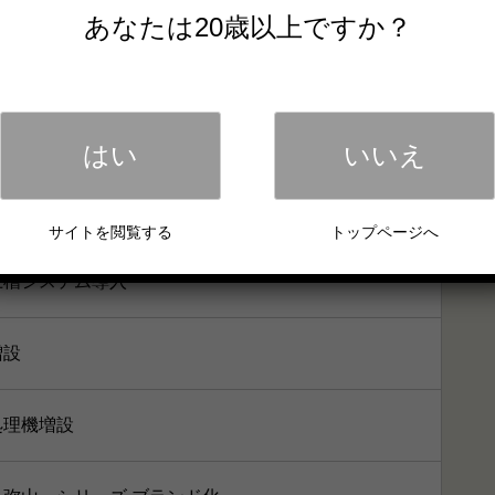
あなたは20歳以上ですか？
充填機導入
入
はい
いいえ
用原料粉砕機導入
サイトを閲覧する
トップページへ
上槽システム導入
増設
処理機増設