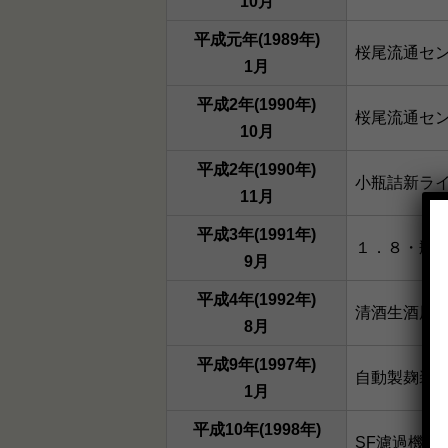
10月
平成元年(1989年)
桜尾流通セ
1月
平成2年(1990年)
桜尾流通セ
10月
平成2年(1990年)
小瓶詰新ラ
11月
平成3年(1991年)
１．８・瓶
9月
平成4年(1992年)
清酒生酒用 
8月
平成9年(1997年)
自動製麹装
1月
平成10年(1998年)
SF濾過機導