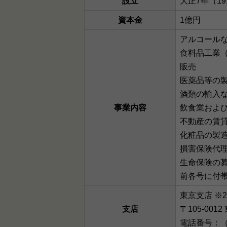
設立
大正7年（19
資本金
1億円
アルコール
食料品工業
販売
医薬品等の
酒類の輸入
事業内容
飲食業およ
不動産の賃
化粧品の製
損害保険代
生命保険の
前各号に付
東京支店 ※
支店
〒105-00
電話番号：（03