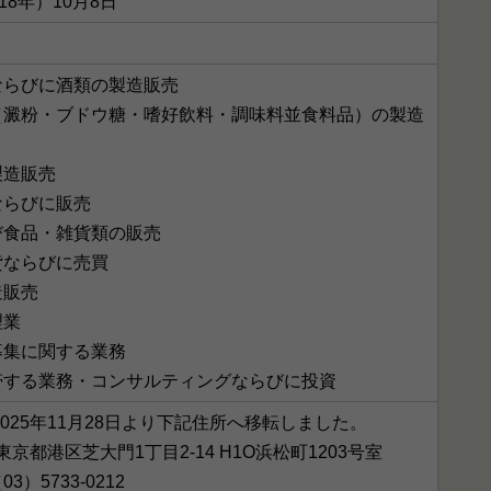
18年）10月8日
ならびに酒類の製造販売
（澱粉・ブドウ糖・嗜好飲料・調味料並食料品）の製造
製造販売
ならびに販売
び食品・雑貨類の販売
貸ならびに売買
造販売
理業
募集に関する業務
帯する業務・コンサルティングならびに投資
2025年11月28日より下記住所へ移転しました。
12 東京都港区芝大門1丁目2-14 H1O浜松町1203号室
）5733-0212