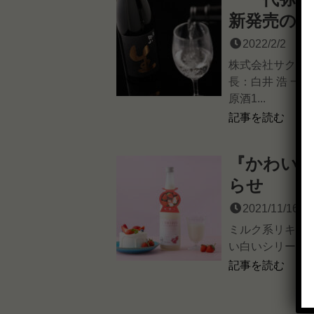
新発売の
2022/2/2
株式会社サクラ
長：白井 浩 一
原酒1...
記事を読む
『かわいい
らせ
2021/11/16
ミルク系リキュ
い白いシリーズ』
記事を読む