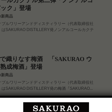
コールカクテル第二弾「ノンアルコ
バック」登場
新商品
オブルワリーアンドディスティラリー（代表取締役社
SAKURAO DISTILLERY発ノンアルコールカクテ
で織りなす梅酒 「SAKURAO ウ
熟成梅酒」登場
新商品
オブルワリーアンドディスティラリー（代表取締役社
AKURAO DISTILLERY発の梅酒『SAKURAO...
純米大吟醸 生原酒 15度 720ml』