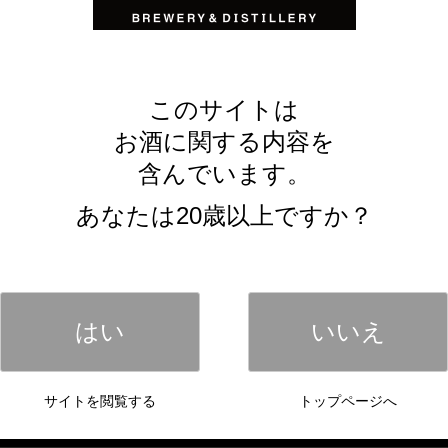
お知らせ
新商品
オブルワリーアンドディスティラリー（代表取締役社
このサイトは
郎）は2022年2月2日（水）より「一代弥山純米大吟醸生
お酒に関する内容を
含んでいます。
あなたは20歳以上ですか？
 白いいちご 720ml』新発売のお知
新商品
はい
いいえ
ールでありながら、溢れんばかりの果汁感持つ『かわい
。 数量限定で『かわいい 白いいちご』が新登場。 ...
サイトを閲覧する
トップページへ