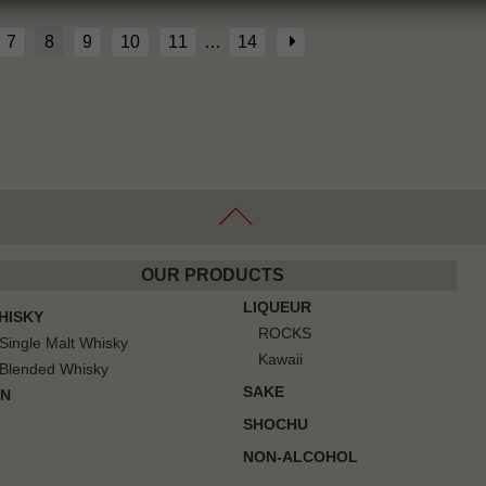
7
8
9
10
11
…
14
OUR PRODUCTS
LIQUEUR
HISKY
ROCKS
Single Malt Whisky
Kawaii
Blended Whisky
SAKE
IN
SHOCHU
NON-ALCOHOL