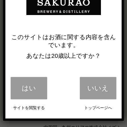
このサイトは
お酒に関する内容を
含ん
でいます。
あなたは20歳以上ですか？
■品目
：ウイスキー(発泡性)
■容量・容器
：350ml・缶
■アルコール分
：8％
はい
いいえ
■参考小売価格
：270円（税別）
■原材料名
：モルト、グレーン/炭酸
サイトを閲覧する
トップページへ
■発売時期
：2026年6月15日(月)
■販売店舗
：中四国エリアのセブン-イレブン、