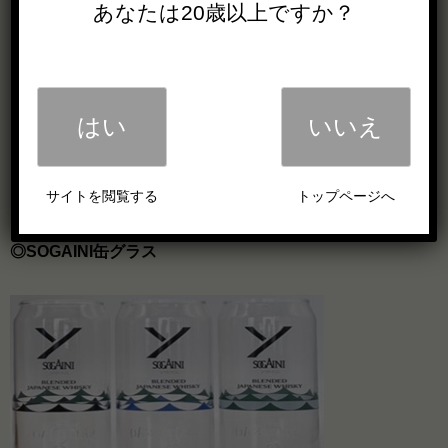
あなたは20歳以上ですか？
■品目
：ウイスキー
■容量・容器
：700ml・瓶
■アルコール分
：40％
■参考小売価格
：2,000円（税別）
はい
いいえ
■原材料名
：モルト、グレーン
■原料原産地名
：国内製造（グレーンウイスキー、モル
トウイスキー）
サイトを閲覧する
トップページへ
◎SOGAINI缶グラス