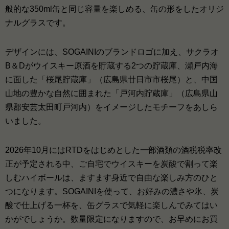
般的な350ml缶と同じ容量を楽しめる、缶の形をしたオリジ
ナルグラスです。
デザインには、SOGAINIのブランドロゴに加え、サクラオ
B＆Dがウイスキー原酒を貯蔵する2つの貯蔵庫、瀬戸内海
に面した「桜尾貯蔵庫」（広島県廿日市市桜尾）と、中国
山地の豊かな自然に囲まれた「戸河内貯蔵庫」（広島県山
県郡安芸太田町戸河内）をイメージしたモチーフをあしら
いました。
2026年10月にはRTDをはじめとした一部酒類の酒税税率改
正が予定される中、ご自宅でウイスキーを炭酸で割って楽
しむハイボールは、ますます身近で自由な楽しみ方のひと
つになります。SOGAINIを使って、お好みの濃さや氷、炭
酸で仕上げる一杯を、缶グラスで気軽に楽しんでみてはい
かがでしょうか。数量限定になりますので、お早めにお買