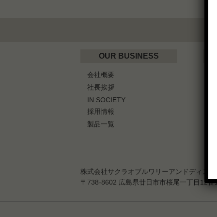
OUR BUSINESS
会社概要
W
社長挨拶
IN SOCIETY
G
採用情報
製品一覧
株式会社サクラオブルワリーアンドディステ
〒738-8602 広島県廿日市市桜尾一丁目12番1号 T