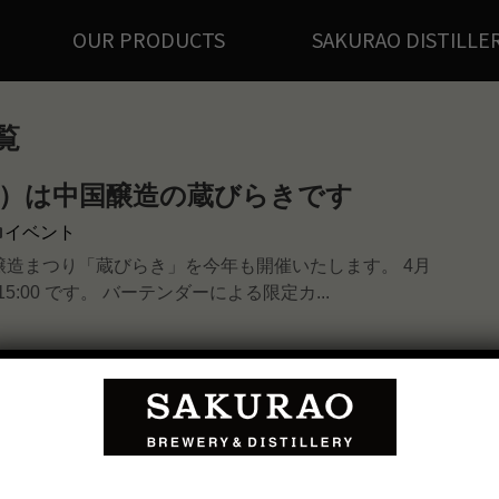
OUR PRODUCTS
SAKURAO DISTILLE
覧
日）は中国醸造の蔵びらきです
イベント
醸造まつり「蔵びらき」を今年も開催いたします。 4月
-15:00 です。 バーテンダーによる限定カ...