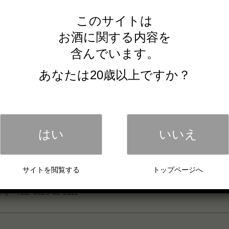
このサイトは
お酒に関する内容を
含んでいます。
OUR PRODUCTS
あなたは20歳以上ですか？
LIQUEUR
HISKY
ROCKS
Single Malt Whisky
Kawaii
Blended Whisky
SAKE
IN
SHOCHU
はい
いいえ
NON-ALCOHOL
サイトを閲覧する
トップページへ
ィラリー
EL: 0829-32-2111