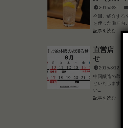
2015/8/21
今回ご紹介する
を使った瀬戸内レモ
記事を読む
直営店 や
せ
2015/8/12
中国醸造の蔵元
といたします。 
い...
記事を読む