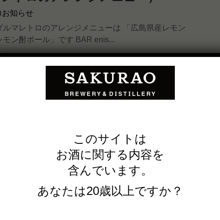
お知らせ
ダルマレトロのアレンジメニューは 「広島県産レモン
ン酎ボール」です BAR enis...
すらぎ醗酵房 お盆休暇のお知ら
お知らせ
直営店、やすらぎ醗酵房では 下記の日程にてお盆休暇
このサイトは
ご迷惑をおかけいたしますが どうぞよろしくお願い
お酒に関する内容を
含んでいます。
あなたは20歳以上ですか？