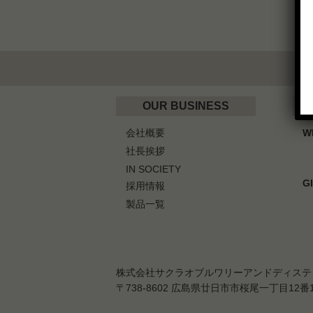
OUR BUSINESS
会社概要
W
社長挨拶
IN SOCIETY
G
採用情報
製品一覧
株式会社サクラオブルワリーアンドディステ
〒738-8602 広島県廿日市市桜尾一丁目12番1号 T