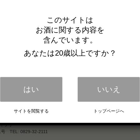
このサイトは
お酒に関する内容を
含んでいます。
OUR PRODUCTS
あなたは20歳以上ですか？
LIQUEUR
HISKY
ROCKS
Single Malt Whisky
Kawaii
Blended Whisky
SAKE
IN
はい
いいえ
SHOCHU
NON-ALCOHOL
サイトを閲覧する
トップページへ
ィラリー
EL: 0829-32-2111