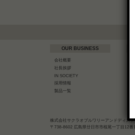
OUR BUSINESS
会社概要
W
社長挨拶
IN SOCIETY
G
採用情報
製品一覧
株式会社サクラオブルワリーアンドディステ
〒738-8602 広島県廿日市市桜尾一丁目12番1号 T