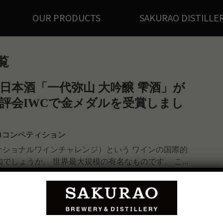
OUR PRODUCTS
SAKURAO DISTILLE
覧
日本酒「一代弥山 大吟醸 雫酒」が
評会IWCで金メダルを受賞しまし
コンペティション
ナショナルワインチャレンジ）という ワインの国際的
でしょうか。 世界最大規模の有名なものです。 こ...