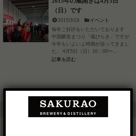
2015年の蔵開きは4月5日
（日）です
2015/3/19
イベント
毎年ご好評をいただいております
中国醸造まつり「蔵びらき」ですが
今年もいよいよ時期が迫ってきまし
た。 4月5日（日）10：00〜...
記事を読む
OUR BUSINESS