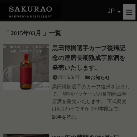
JP
2015年03月
一覧
黒田博樹選手カープ復帰記
念の達磨長期熟成芋原酒を
発売いたします。
2015/3/27
お知らせ
黒田博樹選手のカープ復帰を記念し
て、 特別パッケージの長期熟成芋
原酒を発売いたします。 正式発売
は4月25日ですが 150本限定で...
記事を読む