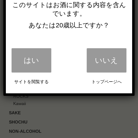
会社概要
このサイトは
お酒に関する内容を
含ん
社長挨拶
でいます。
IN SOCIETY
あなたは20歳以上ですか？
採用情報
製品一覧
OUR PRODUCTS
WHISKY
はい
いいえ
Single Malt Whisky
Blended Whisky
GIN
サイトを閲覧する
トップページへ
LIQUEUR
ROCKS
Kawaii
SAKE
SHOCHU
NON-ALCOHOL