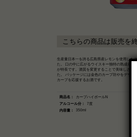
こちらの商品は販売を
生産量日本一を誇る広島県産レモンを使用した
た。 口の中に広がるウイスキー独特の熟成香、
が特長です。酒質を変更することで美味しさUP
た。 パッケージには金色のカープ坊やをデザイン
カープを応援するお酒です。
商品名：
カープハイボールN
アルコール分：
7度
350ml
内容量：