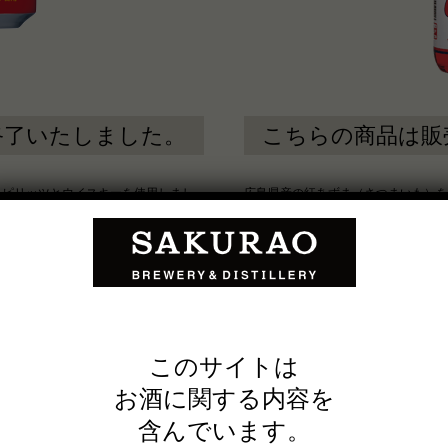
終了いたしました。
こちらの商品は販
スピリッツとウイスキーを使用しまし
広島県産の紅あずま（さつまいも）を
レモンスピリッツのすっきりした酸味
認です。
。 キレ味もホームラン級になりまし
し、2017年シーズン2連覇を目指す
商品名：
本格芋焼酎カープびいき
アルコール分：
25度
720ml
内容量：
このサイトは
お酒に関する内容を
含んでいます。