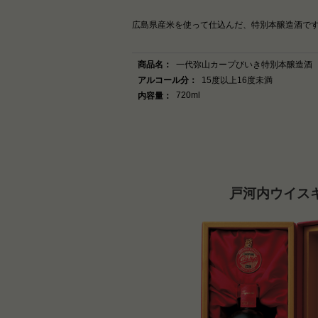
広島県産米を使って仕込んだ、特別本醸造酒で
商品名：
一代弥山カープびいき特別本醸造酒
アルコール分：
15度以上16度未満
720ml
内容量：
戸河内ウイスキ