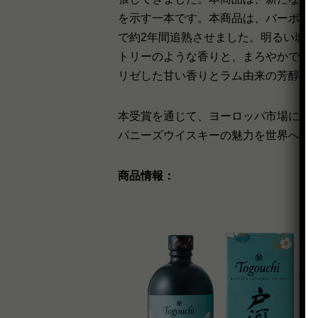
を示す一本です。本商品は、バーボン
で約2年間追熟させました。明るい琥珀色の
トリーのような香りと、まろやかで甘
リゼした甘い香りとラム由来の芳醇な
本受賞を通じて、ヨーロッパ市場にお
パニーズウイスキーの魅力を世界へ発
商品情報：