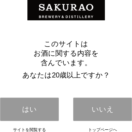
樽など複数の樽で約2年間熟成した原酒を、さらにラム樽
「RUM CASK FINISH」は、バニラを思わせるペス
みのある味わいが特徴です。フィニッシュにはキャラメ
香りが重なり、奥行きのある余韻が続きます。
このサイトは
けるブランド認知のさらなる向上を図るとともに、ジャ
お酒に関する内容を
信してまいります。
含んでいます。
あなたは20歳以上ですか？
はい
いいえ
サイトを閲覧する
トップページへ