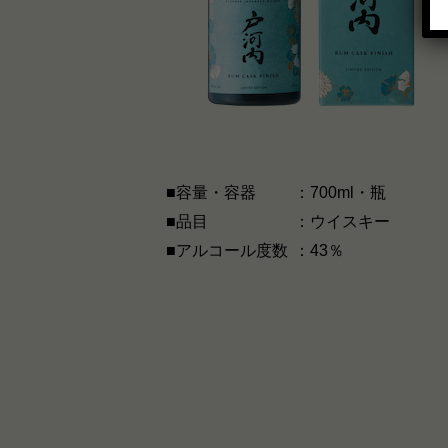
■容量・容器
：700ml・瓶
■品目
：ウイスキー
■アルコール度数
：43％