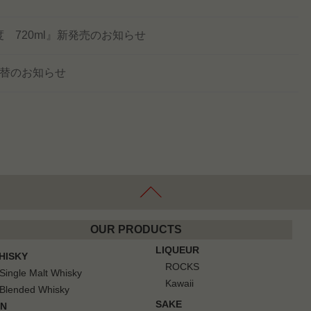
度 720ml』新発売のお知らせ
切替のお知らせ
OUR PRODUCTS
LIQUEUR
HISKY
ROCKS
Single Malt Whisky
Kawaii
Blended Whisky
SAKE
IN