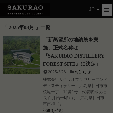
JP
2025年03月
一覧
「新蒸留所の地鎮祭を実
施、正式名称は
『SAKURAO DISTILLERY
FOREST SITE』に決定」
2025/3/26
お知らせ
株式会社サクラオブルワリーアンド
ディスティラリー（広島県廿日市市
桜尾一丁目12番1号、代表取締役社
長 白井浩一郎）は、広島県廿日市
市吉和（よ...
記事を読む