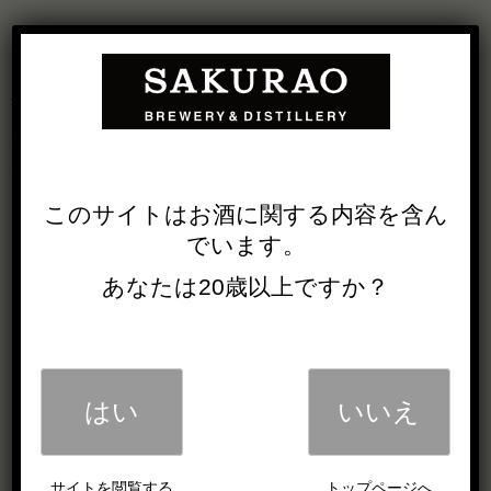
SAKURAO GIN HAMAGOU
≪商品特長≫
古くから、その爽やかな香りで親しまれてきたハマゴウ。
広島県の宮島に自生するハマゴウを厳選したボタニカルに
加え、スティーピングとヴェイパー製法で製造。清涼感の
ある香りが豊かに広がる限定ジンです。
このサイトは
お酒に関する内容を
含ん
でいます。
あなたは20歳以上ですか？
はい
いいえ
サイトを閲覧する
トップページへ