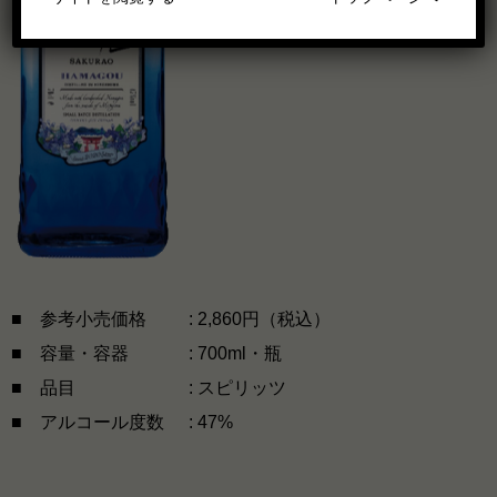
■ 参考小売価格
: 2,860円（税込）
■ 容量・容器
: 700ml・瓶
■ 品目
: スピリッツ
■ アルコール度数
: 47%