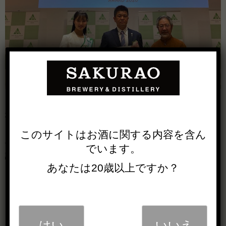
地元の方々と連携してネズミサシの産地形成を進めつつ、
そこで採れたネズミサシを原料に酒を造るという、「地域
このサイトは
お酒に関する内容を
含ん
の木」と「嗜好品」の間に新たな接点を拓いた点が大きく
でいます。
評価され、この度奨励賞を受賞致しました。
あなたは20歳以上ですか？
これもひとえに、日頃から我々の活動にご理解いただいて
いる、地元の方々の協力があってこそです。
これからも、地域の皆様への感謝を忘れず、地元資源を生
はい
いいえ
かし、食の楽しさを伝えるために、様々な挑戦を続けて参