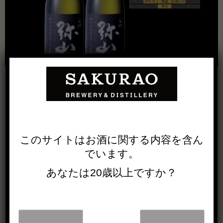
選りすぐりのお酒を２本にしました。
・特別純米酒 辛口 720ml 2本組
このサイトは
お酒に関する内容を
含ん
これまでの弥山とは一線を画する辛口のお酒、冬の魚介や
でいます。
ジューシーな肉の脂をスパッと切って次のひと口を美味し
あなたは20歳以上ですか？
く保ち、食もお喋りも弾む宴の名脇役を務めるでしょう。
平成31年2月