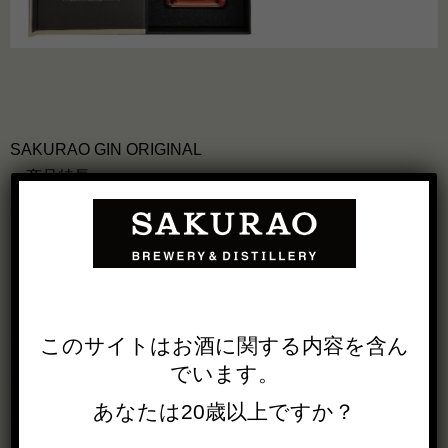
SAKURAO GIN ORIGINAL
≪商品特長≫
広島産のフレッシュな柑橘類など9種類のボタニカルと、ジ
ュニパーベリーやコリアンダーシードなど計14種類の原料
を使用し、スティーピングとヴェイパー製法で製造したク
ラフトジン。柑橘の香りと伝統的なジンの風味が融合した
アロマが特徴です。
■ 参考小売価格 : 2,000円(税別)
このサイトは
お酒に関する内容を
含ん
■ 容量・容器 : 700ml・瓶
でいます。
■ 品目 : スピリッツ
あなたは20歳以上ですか？
■ アルコール度数 : 47%