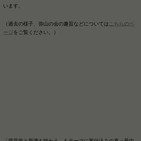
います。
（過去の様子、弥山の会の趣旨などについては
こちらのペ
ージ
をご覧ください。）
「蔵見学と新酒を味わう」をテーマに寒仕込みの真っ最中