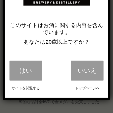
このサイトは
お酒に関する内容を
含ん
でいます。
あなたは20歳以上ですか？
はい
いいえ
宮島にて「錫杖の梅」がジェラートとして食べ
られます
サイトを閲覧する
トップページへ
中国醸造の日本酒「一代弥山 大吟醸 雫酒」が国
際的な品評会IWCで金メダルを受賞しました